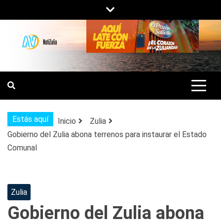
Saltar
al
contenido
NOTIZULIA
NOTICIAS DEL ZULIA, VENEZUELA Y
DE INTERÉS GENERAL.
Estás aquí
Inicio
Zulia
Gobierno del Zulia abona terrenos para instaurar el Estado
Comunal
Zulia
Gobierno del Zulia abona