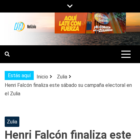
Saltar
al
contenido
NOTIZULIA
NOTICIAS DEL ZULIA, VENEZUELA Y
DE INTERÉS GENERAL.
Estás aquí
Inicio
Zulia
Henri Falcón finaliza este sábado su campaña electoral en
el Zulia
Zulia
Henri Falcón finaliza este