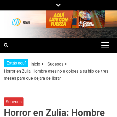
Saltar
al
contenido
NOTIZULIA
NOTICIAS DEL ZULIA, VENEZUELA Y
DE INTERÉS GENERAL.
Estás aquí
Inicio
Sucesos
Horror en Zulia: Hombre asesinó a golpes a su hijo de tres
meses para que dejara de llorar
Sucesos
Horror en Zulia: Hombre