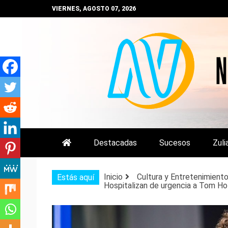
Saltar
VIERNES, AGOSTO 07, 2026
al
contenido
NOTIZULIA
NOTICIAS DEL ZULIA, VENEZUE
Destacadas
Sucesos
Zuli
Inicio
Cultura y Entretenimient
Estás aquí
Hospitalizan de urgencia a Tom Ho