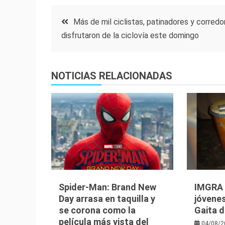
Navegación
Más de mil ciclistas, patinadores y corredo
disfrutaron de la ciclovía este domingo
de
entradas
NOTICIAS RELACIONADAS
Spider-Man: Brand New
IMGRA i
Day arrasa en taquilla y
jóvenes
se corona como la
Gaita d
película más vista del
04/08/2