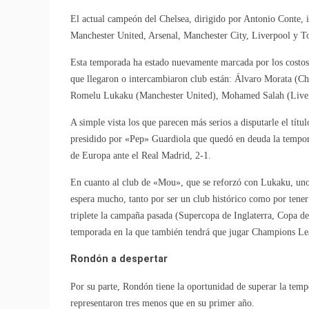
El actual campeón del Chelsea, dirigido por Antonio Conte, in
Manchester United, Arsenal, Manchester City, Liverpool y T
Esta temporada ha estado nuevamente marcada por los costosos
que llegaron o intercambiaron club están: Álvaro Morata (Ch
Romelu Lukaku (Manchester United), Mohamed Salah (Liver
A simple vista los que parecen más serios a disputarle el tít
presidido por «Pep» Guardiola que quedó en deuda la tempor
de Europa ante el Real Madrid, 2-1.
En cuanto al club de «Mou», que se reforzó con Lukaku, uno d
espera mucho, tanto por ser un club histórico como por tene
triplete la campaña pasada (Supercopa de Inglaterra, Copa de
temporada en la que también tendrá que jugar Champions Le
Rondón a despertar
Por su parte, Rondón tiene la oportunidad de superar la tem
representaron tres menos que en su primer año.