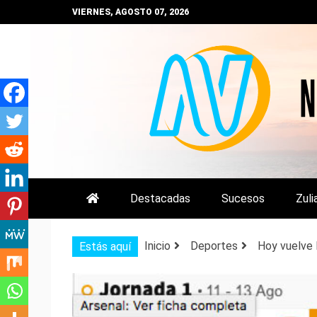
Saltar
VIERNES, AGOSTO 07, 2026
al
contenido
NOTIZULIA
NOTICIAS DEL ZULIA, VENEZUE
Destacadas
Sucesos
Zuli
Inicio
Deportes
Hoy vuelve 
Estás aquí