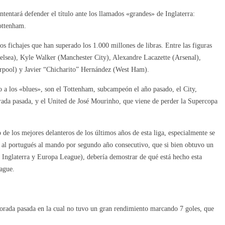
tentará defender el título ante los llamados «grandes» de Inglaterra:
ottenham.
 fichajes que han superado los 1.000 millones de libras. Entre las figuras
elsea), Kyle Walker (Manchester City), Alexandre Lacazette (Arsenal),
pool) y Javier “Chicharito” Hernández (West Ham).
ulo a los «blues», son el Tottenham, subcampeón el año pasado, el City,
ada pasada, y el United de José Mourinho, que viene de perder la Supercopa
e los mejores delanteros de los últimos años de esta liga, especialmente se
r al portugués al mando por segundo año consecutivo, que si bien obtuvo un
 Inglaterra y Europa League), debería demostrar de qué está hecho esta
ague.
porada pasada en la cual no tuvo un gran rendimiento marcando 7 goles, que