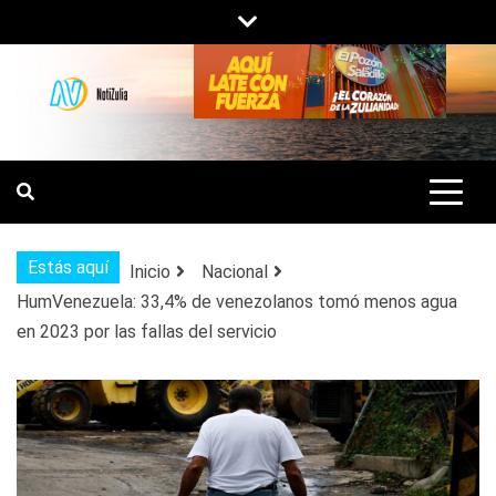
Saltar
al
contenido
NOTIZULIA
NOTICIAS DEL ZULIA, VENEZUELA Y
DE INTERÉS GENERAL.
Estás aquí
Inicio
Nacional
HumVenezuela: 33,4% de venezolanos tomó menos agua
en 2023 por las fallas del servicio