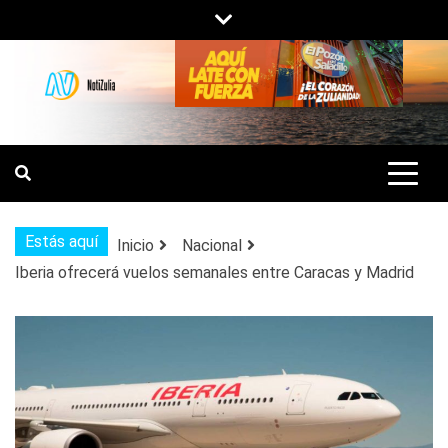
Saltar
al
contenido
NOTIZULIA
NOTICIAS DEL ZULIA, VENEZUELA Y
DE INTERÉS GENERAL.
Estás aquí
Inicio
Nacional
Iberia ofrecerá vuelos semanales entre Caracas y Madrid