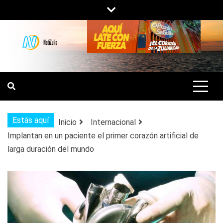
Saltar
al
contenido
NOTIZULIA
NOTICIAS DEL ZULIA, VENEZUELA Y
DE INTERÉS GENERAL.
Estás aquí
Inicio
Internacional
Implantan en un paciente el primer corazón artificial de
larga duración del mundo