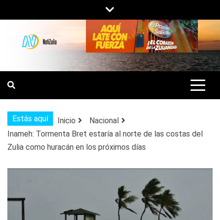
Saltar
al
contenido
NOTIZULIA
NOTICIAS DEL ZULIA, VENEZUELA Y
DE INTERÉS GENERAL.
Estás aquí
Inicio
Nacional
Inameh: Tormenta Bret estaría al norte de las costas del
Zulia como huracán en los próximos días