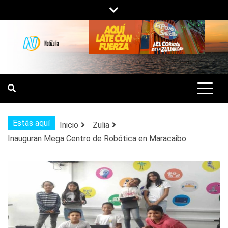
Saltar
al
contenido
NOTIZULIA
NOTICIAS DEL ZULIA, VENEZUELA Y
DE INTERÉS GENERAL.
Estás aquí
Inicio
Zulia
Inauguran Mega Centro de Robótica en Maracaibo