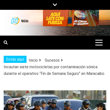
Saltar
al
contenido
NOTIZULIA
NOTICIAS DEL ZULIA, VENEZUELA Y
DE INTERÉS GENERAL.
Estás aquí
Inicio
Sucesos
Incautan siete motocicletas por contaminación sónica
durante el operativo “Fin de Semana Seguro” en Maracaibo