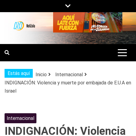
Saltar
al
contenido
NOTIZULIA
NOTICIAS DEL ZULIA, VENEZUELA Y
DE INTERÉS GENERAL.
Estás aquí
Inicio
Internacional
INDIGNACIÓN: Violencia y muerte por embajada de E.U.A en
Israel
Internacional
INDIGNACIÓN: Violencia