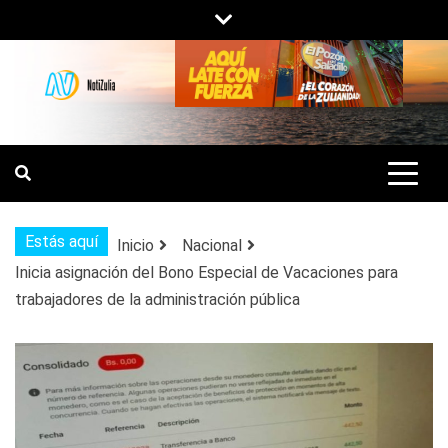
Saltar
al
contenido
NOTIZULIA
NOTICIAS DEL ZULIA, VENEZUELA Y
DE INTERÉS GENERAL.
Estás aquí
Inicio
Nacional
Inicia asignación del Bono Especial de Vacaciones para
trabajadores de la administración pública