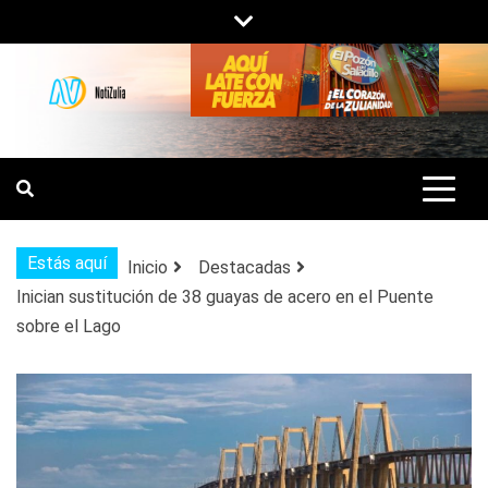
Saltar
al
contenido
NOTIZULIA
NOTICIAS DEL ZULIA, VENEZUELA Y
DE INTERÉS GENERAL.
Estás aquí
Inicio
Destacadas
Inician sustitución de 38 guayas de acero en el Puente
sobre el Lago