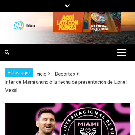
Saltar
al
contenido
NOTIZULIA
NOTICIAS DEL ZULIA, VENEZUELA Y
DE INTERÉS GENERAL.
Estás aquí
Inicio
Deportes
Inter de Miami anunció la fecha de presentación de Lionel
Messi