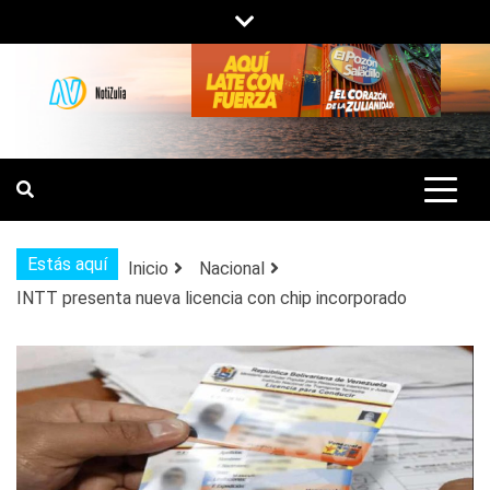
Saltar
al
contenido
NOTIZULIA
NOTICIAS DEL ZULIA, VENEZUELA Y
DE INTERÉS GENERAL.
Estás aquí
Inicio
Nacional
INTT presenta nueva licencia con chip incorporado