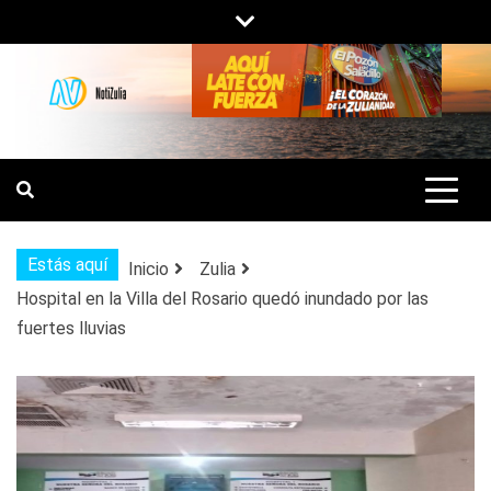
Saltar
al
contenido
NOTIZULIA
NOTICIAS DEL ZULIA, VENEZUELA Y
DE INTERÉS GENERAL.
Estás aquí
Inicio
Zulia
Hospital en la Villa del Rosario quedó inundado por las
fuertes lluvias