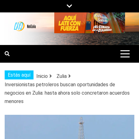
Saltar
al
contenido
NOTIZULIA
NOTICIAS DEL ZULIA, VENEZUELA Y
DE INTERÉS GENERAL.
Estás aquí
Inicio
Zulia
Inversionistas petroleros buscan oportunidades de
negocios en Zulia: hasta ahora solo concretaron acuerdos
menores