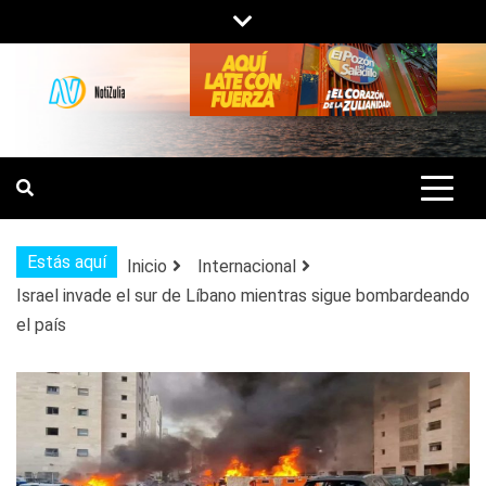
Saltar
al
contenido
NOTIZULIA
NOTICIAS DEL ZULIA, VENEZUELA Y
DE INTERÉS GENERAL.
Estás aquí
Inicio
Internacional
Israel invade el sur de Líbano mientras sigue bombardeando
el país