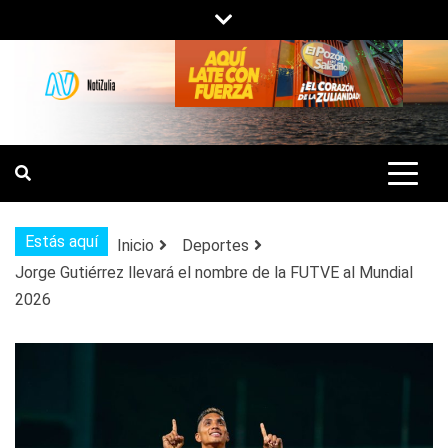
Saltar
al
contenido
NOTIZULIA
NOTICIAS DEL ZULIA, VENEZUELA Y
DE INTERÉS GENERAL.
Estás aquí
Inicio
Deportes
Jorge Gutiérrez llevará el nombre de la FUTVE al Mundial
2026