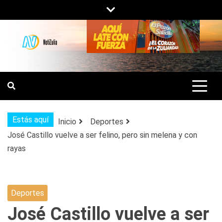
Saltar
al
contenido
NOTIZULIA
NOTICIAS DEL ZULIA, VENEZUELA Y
DE INTERÉS GENERAL.
Estás aquí
Inicio
Deportes
José Castillo vuelve a ser felino, pero sin melena y con
rayas
Deportes
José Castillo vuelve a ser