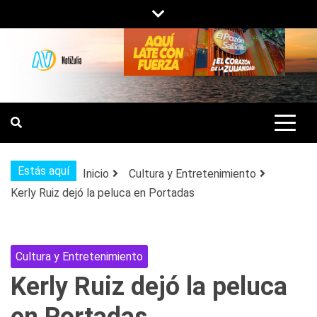
Saltar
al
contenido
NOTIZULIA
NOTICIAS DEL ZULIA, VENEZUELA Y
DE INTERÉS GENERAL.
Estás aquí
Inicio
Cultura y Entretenimiento
Kerly Ruiz dejó la peluca en Portadas
Cultura y Entretenimiento
Kerly Ruiz dejó la peluca
en Portadas