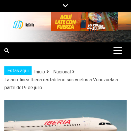
Saltar
al
contenido
NOTIZULIA
NOTICIAS DEL ZULIA, VENEZUELA Y
DE INTERÉS GENERAL.
Estás aquí
Inicio
Nacional
La aerolínea Iberia restablece sus vuelos a Venezuela a
partir del 9 de julio