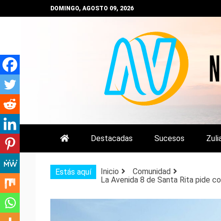
Saltar
DOMINGO, AGOSTO 09, 2026
al
contenido
NOTIZULIA
NOTICIAS DEL ZULIA, VENEZUE
Destacadas
Sucesos
Zuli
Inicio
Comunidad
Estás aquí
La Avenida 8 de Santa Rita pide co