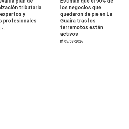
evalúa plan de
Estiman que el 90% de
zación tributaria
los negocios que
 expertos y
quedaron de pie en La
s profesionales
Guaira tras los
terremotos están
026
activos
05/08/2026