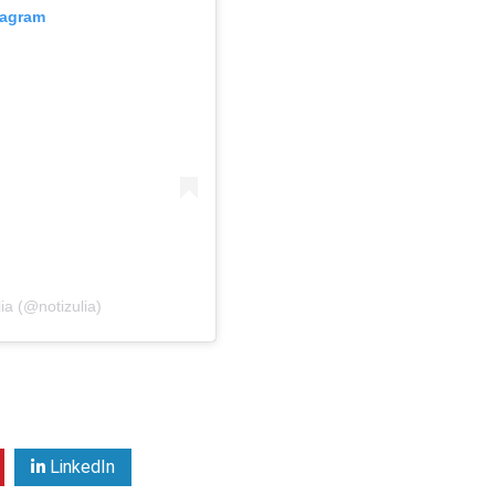
tagram
ia (@notizulia)
LinkedIn