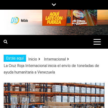
Saltar
al
contenido
NOTIZULIA
NOTICIAS DEL ZULIA, VENEZUELA Y
DE INTERÉS GENERAL.
Estás aquí
Inicio
Internacional
La Cruz Roja Internacional inicia el envío de toneladas de
ayuda humanitaria a Venezuela