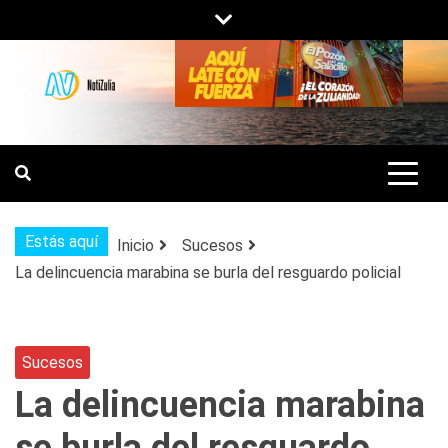
Saltar
al
contenido
NOTIZULIA
NOTICIAS DEL ZULIA, VENEZUELA Y
DE INTERÉS GENERAL.
Estás aquí
Inicio
Sucesos
La delincuencia marabina se burla del resguardo policial
Sucesos
La delincuencia marabina
se burla del resguardo