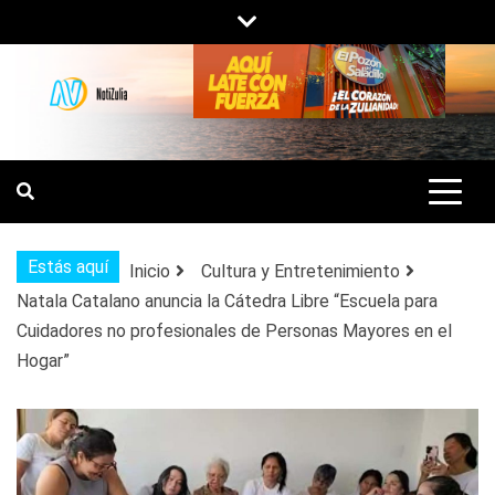
Saltar
al
contenido
NOTIZULIA
NOTICIAS DEL ZULIA, VENEZUELA Y
DE INTERÉS GENERAL.
Estás aquí
Inicio
Cultura y Entretenimiento
Natala Catalano anuncia la Cátedra Libre “Escuela para
Cuidadores no profesionales de Personas Mayores en el
Hogar”