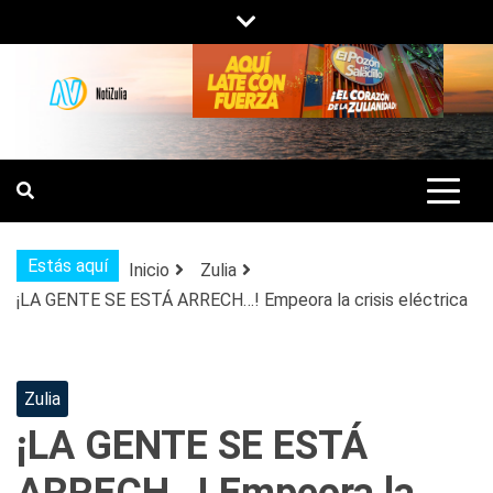
Saltar
al
contenido
NOTIZULIA
NOTICIAS DEL ZULIA, VENEZUELA Y
DE INTERÉS GENERAL.
Estás aquí
Inicio
Zulia
¡LA GENTE SE ESTÁ ARRECH…! Empeora la crisis eléctrica
Zulia
¡LA GENTE SE ESTÁ
ARRECH…! Empeora la