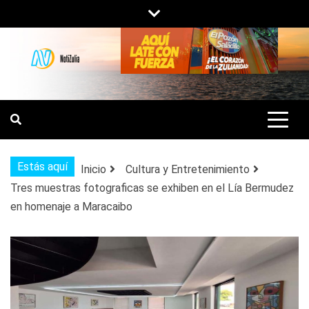
Saltar
al
contenido
NOTIZULIA
NOTICIAS DEL ZULIA, VENEZUELA Y
DE INTERÉS GENERAL.
Estás aquí
Inicio
Cultura y Entretenimiento
Tres muestras fotograficas se exhiben en el Lía Bermudez
en homenaje a Maracaibo