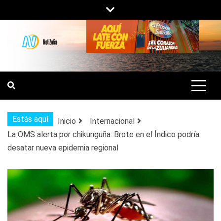
Saltar
al
contenido
NOTIZULIA
NOTICIAS DEL ZULIA, VENEZUELA Y
DE INTERÉS GENERAL.
Estás aquí
Inicio
Internacional
La OMS alerta por chikunguña: Brote en el Índico podría
desatar nueva epidemia regional