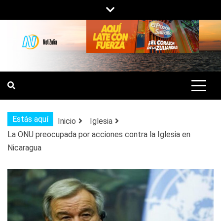
Saltar
al
contenido
NOTIZULIA
NOTICIAS DEL ZULIA, VENEZUELA Y
DE INTERÉS GENERAL.
Estás aquí
Inicio
Iglesia
La ONU preocupada por acciones contra la Iglesia en
Nicaragua