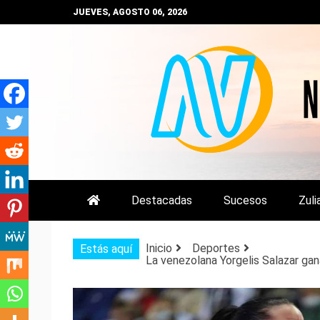
Saltar
JUEVES, AGOSTO 06, 2026
al
contenido
NOTIZULIA
NOTICIAS DEL ZULIA, VENEZUE
Destacadas
Sucesos
Zuli
Inicio
Deportes
Estás aquí
La venezolana Yorgelis Salazar gan