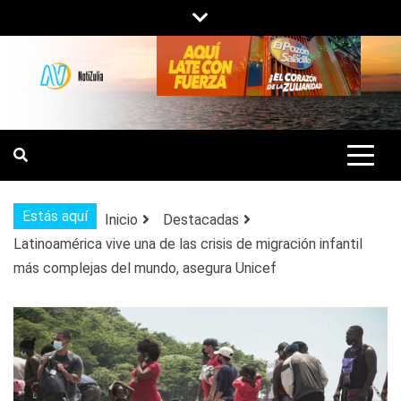
Saltar
al
contenido
NOTIZULIA
NOTICIAS DEL ZULIA, VENEZUELA Y
DE INTERÉS GENERAL.
Estás aquí
Inicio
Destacadas
Latinoamérica vive una de las crisis de migración infantil
más complejas del mundo, asegura Unicef