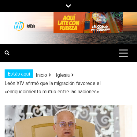
Saltar
al
contenido
NOTIZULIA
NOTICIAS DEL ZULIA, VENEZUELA Y
DE INTERÉS GENERAL.
Estás aquí
Inicio
Iglesia
León XIV afirmó que la migración favorece el
«enriquecimiento mutuo entre las naciones»