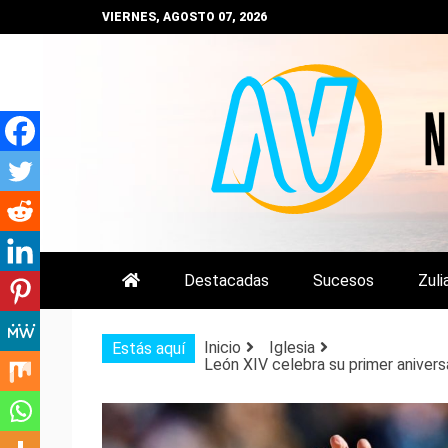
Saltar
VIERNES, AGOSTO 07, 2026
al
contenido
NOTIZULIA
NOTICIAS DEL ZULIA, VENEZUE
Destacadas
Sucesos
Zuli
Inicio
Iglesia
Estás aquí
León XIV celebra su primer aniver