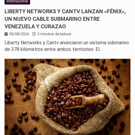
Internacional
LIBERTY NETWORKS Y CANTV LANZAN «FÉNIX»,
UN NUEVO CABLE SUBMARINO ENTRE
VENEZUELA Y CURAZAO
05/08/2026
3 minutos de lectura
Liberty Networks y Cantv anunciaron un sistema submarino
de 378 kilómetros entre ambos territorios. El…