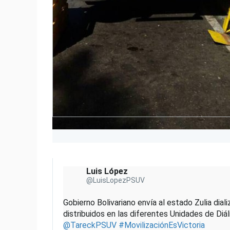
Luis López
@LuisLopezPSUV
Gobierno Bolivariano envía al estado Zulia diali
distribuidos en las diferentes Unidades de Diáli
@
TareckPSUV
#
MovilizaciónEsVictoria