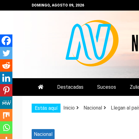
Saltar
DOMINGO, AGOSTO 09, 2026
al
contenido
NOTIZULIA
NOTICIAS DEL ZULIA, VENEZUE
Destacadas
Sucesos
Zuli
Inicio
Nacional
Llegan al pa
Estás aquí
Nacional