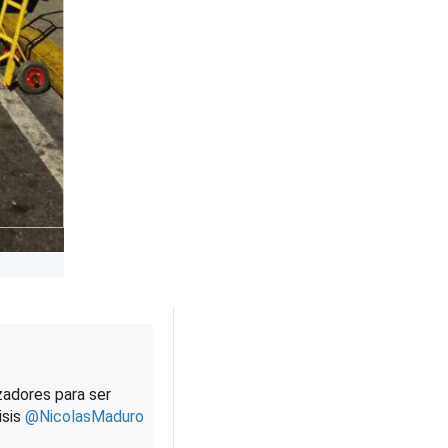
zadores para ser 
sis 
@
NicolasMaduro