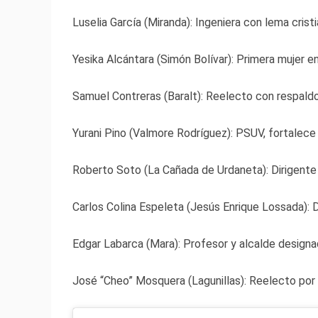
Luselia García (Miranda): Ingeniera con lema crist
Yesika Alcántara (Simón Bolívar): Primera mujer en
Samuel Contreras (Baralt): Reelecto con respaldo 
Yurani Pino (Valmore Rodríguez): PSUV, fortalece
Roberto Soto (La Cañada de Urdaneta): Dirigente
Carlos Colina Espeleta (Jesús Enrique Lossada): 
Edgar Labarca (Mara): Profesor y alcalde design
José “Cheo” Mosquera (Lagunillas): Reelecto por A