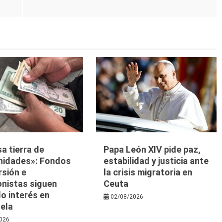
a tierra de
Papa León XIV pide paz,
nidades»: Fondos
estabilidad y justicia ante
rsión e
la crisis migratoria en
onistas siguen
Ceuta
o interés en
02/08/2026
ela
026