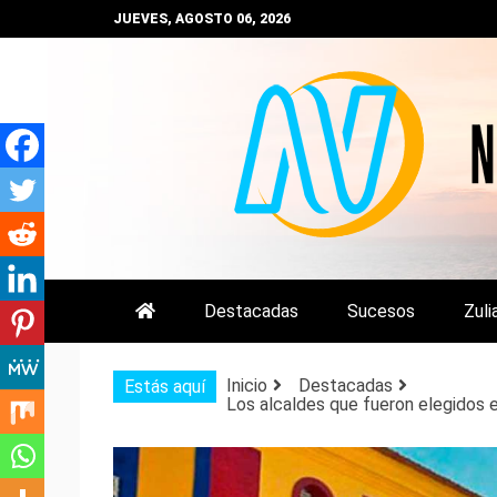
Saltar
JUEVES, AGOSTO 06, 2026
al
contenido
NOTIZULIA
NOTICIAS DEL ZULIA, VENEZUE
Destacadas
Sucesos
Zuli
Inicio
Destacadas
Estás aquí
Los alcaldes que fueron elegidos e