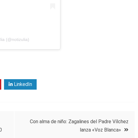
ia (@notizulia)
LinkedIn
Con alma de niño: Zagalines del Padre Vílchez
0
lanza «Voz Blanca»