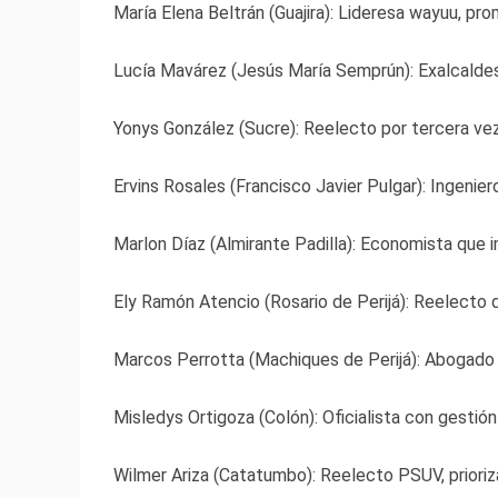
María Elena Beltrán (Guajira): Lideresa wayuu, pro
Lucía Mavárez (Jesús María Semprún): Exalcaldesa
Yonys González (Sucre): Reelecto por tercera vez,
Ervins Rosales (Francisco Javier Pulgar): Ingenie
Marlon Díaz (Almirante Padilla): Economista que i
Ely Ramón Atencio (Rosario de Perijá): Reelecto de
Marcos Perrotta (Machiques de Perijá): Abogado 
Misledys Ortigoza (Colón): Oficialista con gestión
Wilmer Ariza (Catatumbo): Reelecto PSUV, prioriza