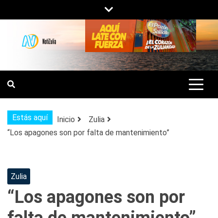
Saltar
al
contenido
NOTIZULIA
NOTICIAS DEL ZULIA, VENEZUELA Y
DE INTERÉS GENERAL.
Estás aquí
Inicio
Zulia
“Los apagones son por falta de mantenimiento”
Zulia
“Los apagones son por
falta de mantenimiento”