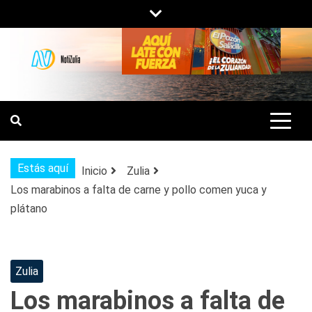
Saltar
al
contenido
NOTIZULIA
NOTICIAS DEL ZULIA, VENEZUELA Y
DE INTERÉS GENERAL.
Estás aquí
Inicio
Zulia
Los marabinos a falta de carne y pollo comen yuca y
plátano
Zulia
Los marabinos a falta de