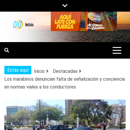
Saltar
al
contenido
NOTIZULIA
NOTICIAS DEL ZULIA, VENEZUELA Y
DE INTERÉS GENERAL.
Estás aquí
Inicio
Destacadas
Los marabinos denuncian falta de señalización y conciencia
en normas viales a los conductores