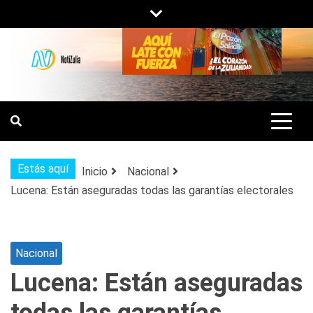
Saltar
al
contenido
NOTIZULIA
NOTICIAS DEL ZULIA, VENEZUELA Y
DE INTERÉS GENERAL.
Estás aquí
Inicio
Nacional
Lucena: Están aseguradas todas las garantías electorales
Nacional
Lucena: Están aseguradas
todas las garantías