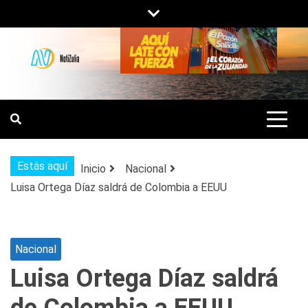
Saltar
al
contenido
NOTIZULIA
NOTICIAS DEL ZULIA, VENEZUELA Y
DE INTERÉS GENERAL.
Estás aquí
Inicio
Nacional
Luisa Ortega Díaz saldrá de Colombia a EEUU
Nacional
Luisa Ortega Díaz saldrá
de Colombia a EEUU