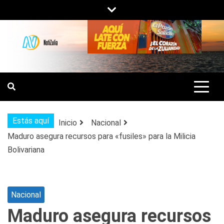
Saltar
al
contenido
NOTIZULIA
NOTICIAS DEL ZULIA, VENEZUELA Y
DE INTERÉS GENERAL.
Estás aquí
Inicio
Nacional
Maduro asegura recursos para «fusiles» para la Milicia
Bolivariana
Nacional
Maduro asegura recursos