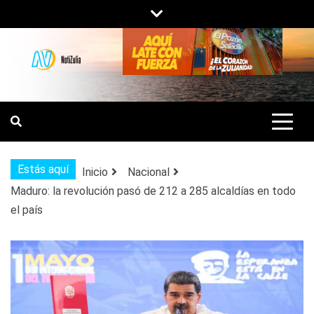
Saltar
al
contenido
NOTIZULIA
NOTICIAS DEL ZULIA, VENEZUELA Y
DE INTERÉS GENERAL.
Estás aquí
Inicio
Nacional
Maduro: la revolución pasó de 212 a 285 alcaldías en todo
el país