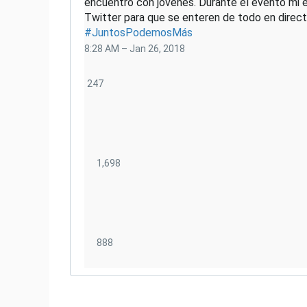
encuentro con jóvenes. Durante el evento mi e
#
JuntosPodemosMás
8:28 AM – Jan 26, 2018
2
247
4
7
R
e
p
1
1,698
l
,
i
6
e
9
s
8
R
8
888
e
8
t
8
w
l
e
i