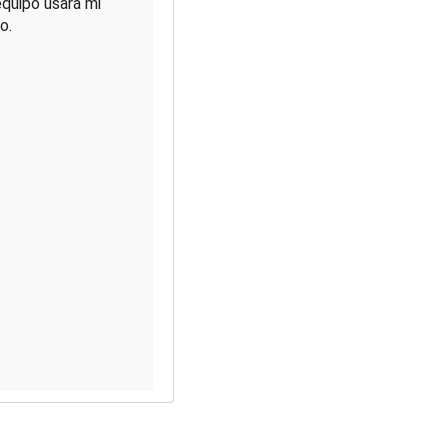
quipo usará mi 
Twitter para que se enteren de todo en directo. 