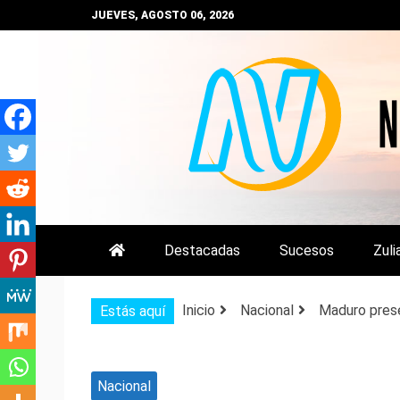
Saltar
JUEVES, AGOSTO 06, 2026
al
contenido
NOTIZULIA
NOTICIAS DEL ZULIA, VENEZUE
Destacadas
Sucesos
Zuli
Inicio
Nacional
Maduro prese
Estás aquí
Nacional