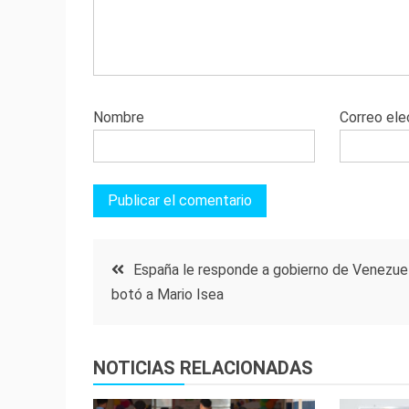
Nombre
Correo ele
Navegación
España le responde a gobierno de Venezue
botó a Mario Isea
de
entradas
NOTICIAS RELACIONADAS