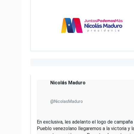
e
w
i
m
a
g
e
o
n
T
w
i
t
Nicolás Maduro
t
e
r
@NicolasMaduro
En exclusiva, les adelanto el logo de campaña c
Pueblo venezolano llegaremos a la victoria y 