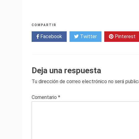
e
k
t
e
s
s
COMPARTIR
Facebook
Twitter
Pinterest
Deja una respuesta
Tu dirección de correo electrónico no será public
Comentario
*