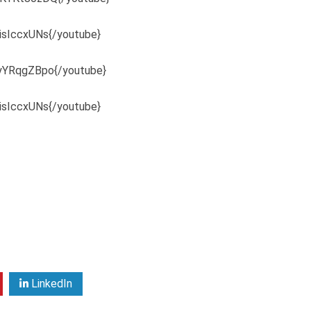
isIccxUNs{/youtube}
SyYRqgZBpo{/youtube}
isIccxUNs{/youtube}
LinkedIn