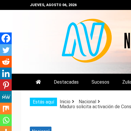
Saltar
JUEVES, AGOSTO 06, 2026
al
contenido
NOTIZULIA
NOTICIAS DEL ZULIA, VENEZUE
Destacadas
Sucesos
Zuli
Inicio
Nacional
Estás aquí
Maduro solicita activación de Con