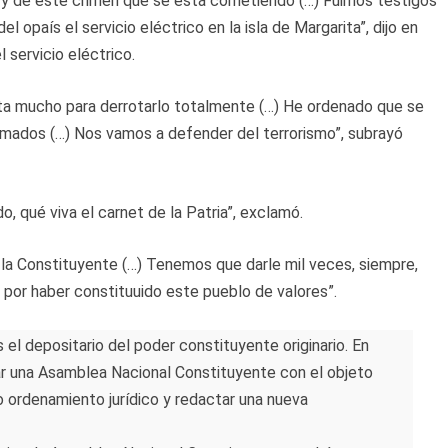
a y de este crimen que se está cometiendo (…) Fuimos testigos
l opaís el servicio eléctrico en la isla de Margarita”, dijo en
l servicio eléctrico.
lta mucho para derrotarlo totalmente (…) He ordenado que se
mados (…) Nos vamos a defender del terrorismo”, subrayó
, qué viva el carnet de la Patria”, exclamó.
e la Constituyente (…) Tenemos que darle mil veces, siempre,
por haber constituuido este pueblo de valores”.
 el depositario del poder constituyente originario. En
ar una Asamblea Nacional Constituyente con el objeto
o ordenamiento jurídico y redactar una nueva