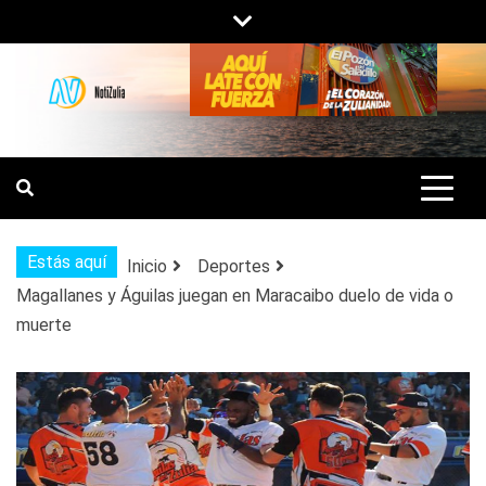
Saltar
al
contenido
NOTIZULIA
NOTICIAS DEL ZULIA, VENEZUELA Y
DE INTERÉS GENERAL.
Estás aquí
Inicio
Deportes
Magallanes y Águilas juegan en Maracaibo duelo de vida o
muerte