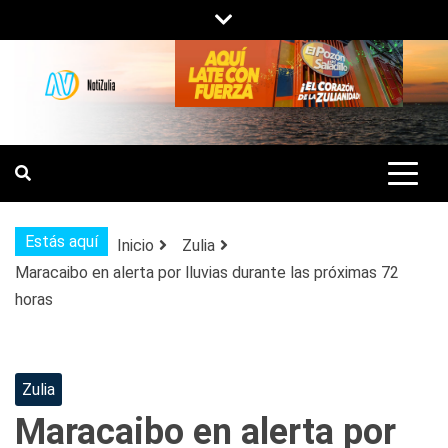
Saltar
al
contenido
NOTIZULIA
NOTICIAS DEL ZULIA, VENEZUELA Y
DE INTERÉS GENERAL.
Estás aquí
Inicio
Zulia
Maracaibo en alerta por lluvias durante las próximas 72
horas
Zulia
Maracaibo en alerta por