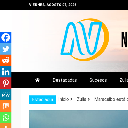
Saltar
VIERNES, AGOSTO 07, 2026
al
contenido
NOTIZULIA
NOTICIAS DEL ZULIA, VENEZUE
Destacadas
Sucesos
Zuli
Inicio
Zulia
Maracaibo está c
Estás aquí